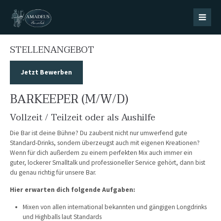
Login
Benutzername
STELLENANGEBOT
Jetzt Bewerben
Passwort
BARKEEPER (M/W/D)
Vollzeit / Teilzeit oder als Aushilfe
Die Bar ist deine Bühne? Du zauberst nicht nur umwerfend gute
Standard-Drinks, sondern überzeugst auch mit eigenen Kreationen?
Register
|
Lost your password?
Wenn für dich außerdem zu einem perfekten Mix auch immer ein
guter, lockerer Smalltalk und professioneller Service gehört, dann bist
Support
du genau richtig für unsere Bar.
Lorem ipsum dolor sit amet:
Hier erwarten dich folgende Aufgaben:
Mixen von allen international bekannten und gängigen Longdrinks
und Highballs laut Standards