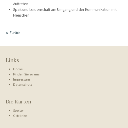
Auftreten
Aenean commodo ligula eget dolor. Aenean massa. Cum sociis natoque
Spaß und Leidenschaft am Umgang und der Kommunikation mit
penatibus et magnis dis parturient montes, nascetur ridiculus mus.
Menschen
Donec quam felis, ultricies nec.
Zurück
Links
Home
Finden Sie zu uns
Impressum
Datenschutz
Die Karten
Speisen
Getränke