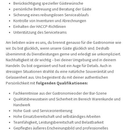
24h
Berücksichtigung spezieller Gästewünsche
/ 365days
persönliche Betreuung und Beratung der Gäste
Sicherung eines reibungslosen Serviceablaufs
Kontrolle von Inventuren und Abrechnungen
Einhalten der HACCP-Richtlinien
We offer support for our customers
Unterstützung des Serviceteams
Mon - Fri 8:00am - 5:00pm
(GMT +1)
Am liebsten wäre es uns, du brennst genauso für die Gastronomie wie
Get in touch
wir. Du bist glücklich, wenn unsere Gäste glücklich sind. Deshalb
übernimmst du Dienstleistungen gerne und
erledigt sie unkompliziert.
Cybersteel Inc.
Nachhaltigkeit ist dir wichtig – bei deiner Umgebung und in deinem
376-293 City Road, Suite 600
Handeln. Du bist organisiert und hast ein Auge für Details. Auch in
San Francisco, CA 94102
stressigen Situationen strahlst du eine natürliche Souveränität und
Gelassenheit aus. Uns begeisterst du mit deiner authentischen
Have any questions?
Persönlichkeit mit
folgenden Qualifikationen:
+44 1234 567 890
Fachkenntnisse aus der Gastronomieoder der Bar-Szene
Drop us a line
Qualitätsbewusstsein und Sicherheit im Bereich Warenkunde und
info@yourdomain.com
Handwerk
Hohe Gast- und Serviceorientierung
About us
Hohe Einsatzbereitschaft und selbständiges Arbeiten
Teamfähigkeit, Leistungsbereitschaft und Belastbarkeit
Lorem ipsum dolor sit amet, consectetuer adipiscing elit.
Gepflegtes äußeres Erscheinungsbild und professionelles