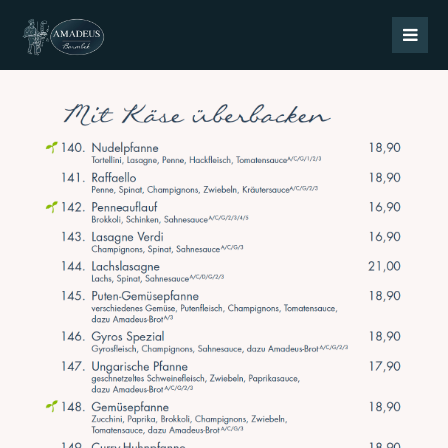
Login
Benutzername
Passwort
Register
|
Lost your password?
Support
Lorem ipsum dolor sit amet: