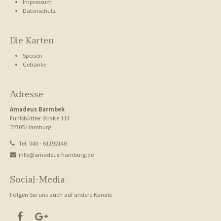
Impressum
Datenschutz
Aenean commodo ligula eget dolor. Aenean massa. Cum sociis natoque
penatibus et magnis dis parturient montes, nascetur ridiculus mus.
Donec quam felis, ultricies nec.
Die Karten
Speisen
Getränke
Adresse
Amadeus Barmbek
Fuhlsbüttler Straße 113
22305 Hamburg
Tel.
040 - 61192140
info@amadeus-hamburg.de
Social-Media
Folgen Sie uns auch auf andere Kanäle